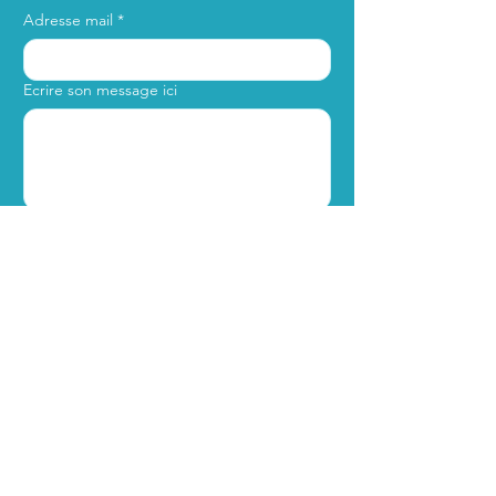
Adresse mail
*
Ecrire son message ici
Enviar
Av. Luis Pasteur 5280, Piso 1,
7630226
Vitacura,
Región Metropolitana
À seulement
un bloc du Lycée
Antoine-de-Saint-Exupéry de