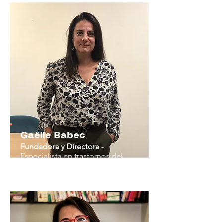
Gaëlle Babec
Fundadora y Directora
-
E
specialista en trastornos del
aprendizaje