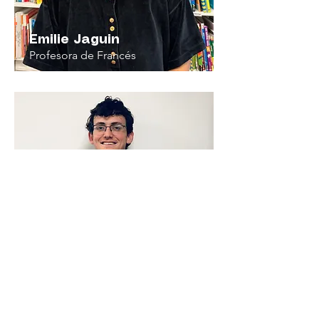
Emilie Jaguin
Profesora de Francés
Luciano Borie
Jacubovsky
Profesor de Maths